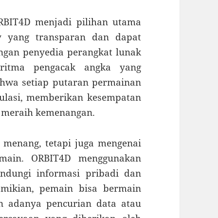
RBIT4D menjadi pilihan utama
ay yang transparan dan dapat
engan penyedia perangkat lunak
ritma pengacak angka yang
ahwa setiap putaran permainan
pulasi, memberikan kesempatan
 meraih kemenangan.
 menang, tetapi juga mengenai
emain. ORBIT4D menggunakan
indungi informasi pribadi dan
mikian, pemain bisa bermain
n adanya pencurian data atau