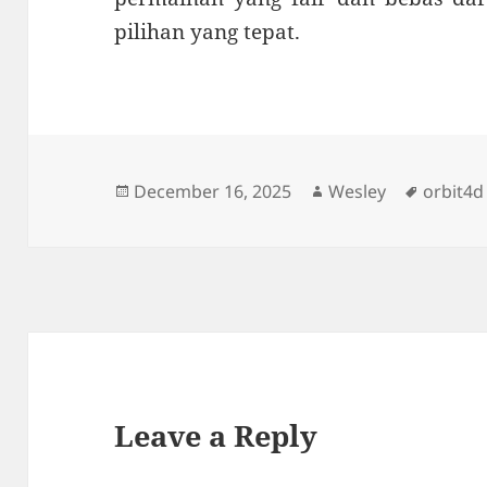
pilihan yang tepat.
Posted
Author
Tags
December 16, 2025
Wesley
orbit4d 
on
Leave a Reply