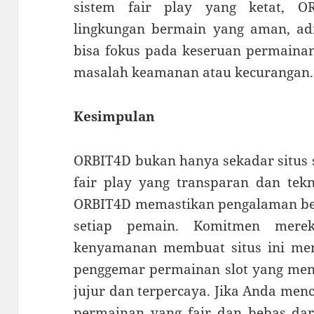
sistem fair play yang ketat, O
lingkungan bermain yang aman, ad
bisa fokus pada keseruan permainan
masalah keamanan atau kecurangan.
Kesimpulan
ORBIT4D bukan hanya sekadar situs s
fair play yang transparan dan tekn
ORBIT4D memastikan pengalaman ber
setiap pemain. Komitmen mere
kenyamanan membuat situs ini menj
penggemar permainan slot yang men
jujur dan terpercaya. Jika Anda men
permainan yang fair dan bebas dar