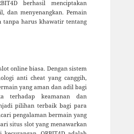
RBIT4D berhasil menciptakan
il, dan menyenangkan. Pemain
 tanpa harus khawatir tentang
lot online biasa. Dengan sistem
ologi anti cheat yang canggih,
main yang aman dan adil bagi
ka terhadap keamanan dan
adi pilihan terbaik bagi para
cari pengalaman bermain yang
cari situs slot yang menawarkan
i kecurangan, ORBIT4D adalah