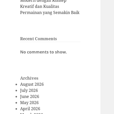
Modern dengan Konsep
Kreatif dan Kualitas
Permainan yang Semakin Baik
Recent Comments
No comments to show.
Archives
August 2026
July 2026
June 2026
May 2026
April 2026