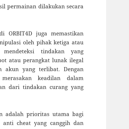
sil permainan dilakukan secara
n di ORBIT4D juga memastikan
pulasi oleh pihak ketiga atau
 mendeteksi tindakan yang
ot atau perangkat lunak ilegal
n akun yang terlibat. Dengan
 merasakan keadilan dalam
an dari tindakan curang yang
adalah prioritas utama bagi
 anti cheat yang canggih dan