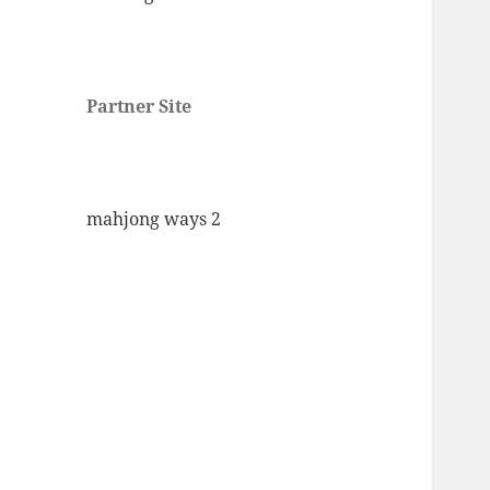
Partner Site
mahjong ways 2