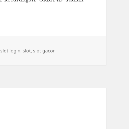
slot login
,
slot
,
slot gacor