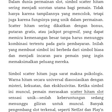
Dalam dunia permainan slot, simbol scatter hitam
sering menjadi sorotan utama bagi pemain. Tidak
hanya karena tampilannya yang mencolok, tetapi
juga karena fungsinya yang unik dalam permainan.
Scatter hitam sering dikaitkan dengan bonus,
putaran gratis, atau jackpot progresif, yang dapat
memicu kemenangan besar tanpa harus menunggu
kombinasi tertentu pada garis pembayaran. Inilah
yang membuat simbol ini berbeda dari simbol biasa
dan menjadi incaran para pemain yang ingin
memaksimalkan peluang mereka.
Simbol scatter hitam juga sarat makna psikologis.
Warna hitam secara universal diasosiasikan dengan
misteri, kekuatan, dan eksklusivitas. Ketika simbol
ini muncul, pemain merasakan
scatter hitam slot
sensasi unik—seolah keberuntungan sedang
menunggu giliran untuk muncul. Banyak
pengembang slot terkenal, seperti
NetEnt
dan
Play’n