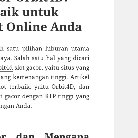
baik untuk
t Online Anda
ah satu pilihan hiburan utama
ya. Salah satu hal yang dicari
bit4d
slot gacor, yaitu situs yang
ang kemenangan tinggi. Artikel
ot terbaik, yaitu Orbit4D, dan
t gacor dengan RTP tinggi yang
angan Anda.
or dan Mengapa