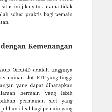
tus ini jika situs utama tidak
dalah solusi praktis bagi pemain
tan.
t dengan Kemenangan
itus Orbit4D adalah tingginya
ermainan slot. RTP yang tinggi
nangan yang dapat diharapkan
alaman bermain yang lebih
ilihan permainan slot yang
 pilihan ideal bagi pemain yang