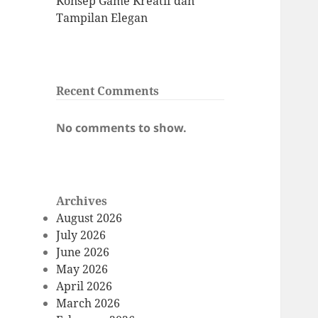
Konsep Game Kreatif dan
Tampilan Elegan
Recent Comments
No comments to show.
Archives
August 2026
July 2026
June 2026
May 2026
April 2026
March 2026