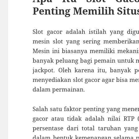
Penting Memilih Situ
Slot gacor adalah istilah yang d
mesin slot yang sering memberik
Mesin ini biasanya memiliki mekan
banyak peluang bagi pemain untuk 
jackpot. Oleh karena itu, banyak p
menyediakan slot gacor agar bisa me
dalam permainan.
Salah satu faktor penting yang mene
gacor atau tidak adalah nilai RTP 
persentase dari total taruhan yan
dalam bentuk kemenangan selama per