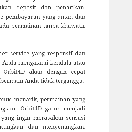
kan deposit dan penarikan.
de pembayaran yang aman dan
pada permainan tanpa khawatir
er service yang responsif dan
a Anda mengalami kendala atau
t Orbit4D akan dengan cepat
bermain Anda tidak terganggu.
 bonus menarik, permainan yang
gkan, Orbit4D gacor menjadi
yang ingin merasakan sensasi
ntungkan dan menyenangkan.