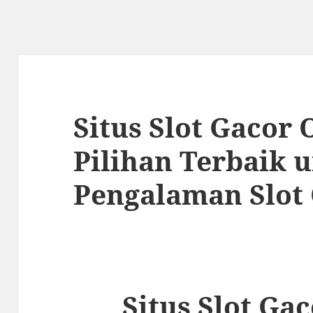
Situs Slot Gacor 
Pilihan Terbaik 
Pengalaman Slot
Situs Slot Ga