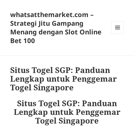
whatsatthemarket.com –
Strategi Jitu Gampang
Menang dengan Slot Online
MENU
Bet 100
AND
WIDGETS
Situs Togel SGP: Panduan
Lengkap untuk Penggemar
Togel Singapore
Situs Togel SGP: Panduan
Lengkap untuk Penggemar
Togel Singapore