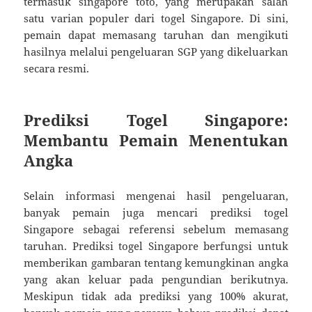
termasuk singapore toto, yang merupakan salah
satu varian populer dari togel Singapore. Di sini,
pemain dapat memasang taruhan dan mengikuti
hasilnya melalui pengeluaran SGP yang dikeluarkan
secara resmi.
Prediksi Togel Singapore:
Membantu Pemain Menentukan
Angka
Selain informasi mengenai hasil pengeluaran,
banyak pemain juga mencari prediksi togel
Singapore sebagai referensi sebelum memasang
taruhan. Prediksi togel Singapore berfungsi untuk
memberikan gambaran tentang kemungkinan angka
yang akan keluar pada pengundian berikutnya.
Meskipun tidak ada prediksi yang 100% akurat,