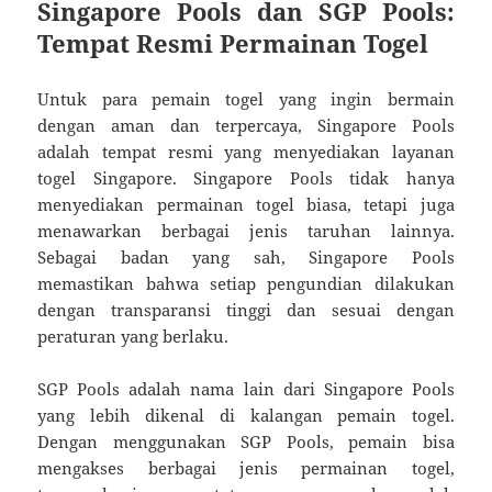
Singapore Pools dan SGP Pools:
Tempat Resmi Permainan Togel
Untuk para pemain togel yang ingin bermain
dengan aman dan terpercaya, Singapore Pools
adalah tempat resmi yang menyediakan layanan
togel Singapore. Singapore Pools tidak hanya
menyediakan permainan togel biasa, tetapi juga
menawarkan berbagai jenis taruhan lainnya.
Sebagai badan yang sah, Singapore Pools
memastikan bahwa setiap pengundian dilakukan
dengan transparansi tinggi dan sesuai dengan
peraturan yang berlaku.
SGP Pools adalah nama lain dari Singapore Pools
yang lebih dikenal di kalangan pemain togel.
Dengan menggunakan SGP Pools, pemain bisa
mengakses berbagai jenis permainan togel,