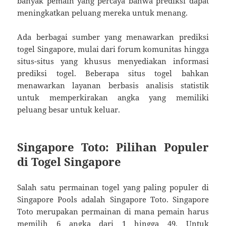
banyak pemain yang percaya bahwa prediksi dapat
meningkatkan peluang mereka untuk menang.
Ada berbagai sumber yang menawarkan prediksi
togel Singapore, mulai dari forum komunitas hingga
situs-situs yang khusus menyediakan informasi
prediksi togel. Beberapa situs togel bahkan
menawarkan layanan berbasis analisis statistik
untuk memperkirakan angka yang memiliki
peluang besar untuk keluar.
Singapore Toto: Pilihan Populer
di Togel Singapore
Salah satu permainan togel yang paling populer di
Singapore Pools adalah Singapore Toto. Singapore
Toto merupakan permainan di mana pemain harus
memilih 6 angka dari 1 hingga 49. Untuk