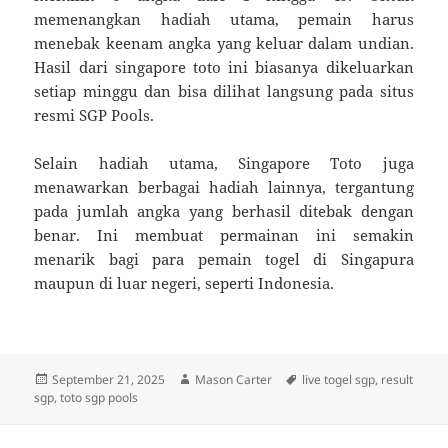
memenangkan hadiah utama, pemain harus
menebak keenam angka yang keluar dalam undian.
Hasil dari singapore toto ini biasanya dikeluarkan
setiap minggu dan bisa dilihat langsung pada situs
resmi SGP Pools.
Selain hadiah utama, Singapore Toto juga
menawarkan berbagai hadiah lainnya, tergantung
pada jumlah angka yang berhasil ditebak dengan
benar. Ini membuat permainan ini semakin
menarik bagi para pemain togel di Singapura
maupun di luar negeri, seperti Indonesia.
Posted
Author
Tags
September 21, 2025
Mason Carter
live togel sgp
,
result
on
sgp
,
toto sgp pools