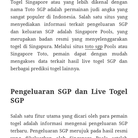
Togel Singapore atau yang lebih dikenal dengan
nama Toto SGP adalah permainan judi angka yang
sangat populer di Indonesia. Salah satu situs yang
menyediakan informasi terkait pengeluaran SGP
dan keluaran SGP adalah Singapore Pools, yang
merupakan badan resmi yang menyelenggarakan
togel di Singapura. Melalui situs
toto sgp
Pools atau
Singapore Toto, pemain dapat dengan mudah
mengakses data terkait hasil live togel SGP dan
berbagai prediksi togel lainnya.
Pengeluaran SGP dan Live Togel
SGP
Salah satu fitur utama yang dicari oleh para pemain
togel adalah informasi mengenai pengeluaran SGP
terbaru. Pengeluaran SGP merujuk pada hasil resmi