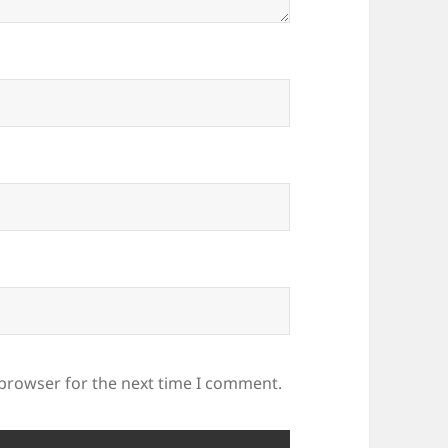
 browser for the next time I comment.