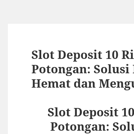
Slot Deposit 10 
Potongan: Solusi
Hemat dan Meng
Slot Deposit 1
Potongan: Sol