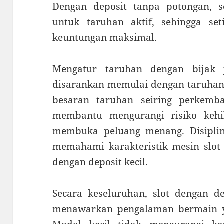
Dengan deposit tanpa potongan, 
untuk taruhan aktif, sehingga set
keuntungan maksimal.
Mengatur taruhan dengan bijak 
disarankan memulai dengan taruhan
besaran taruhan seiring perkemba
membantu mengurangi risiko kehi
membuka peluang menang. Disipli
memahami karakteristik mesin slot
dengan deposit kecil.
Secara keseluruhan, slot dengan d
menawarkan pengalaman bermain y