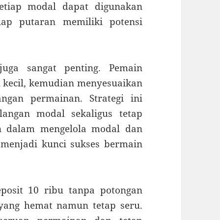
setiap modal dapat digunakan
iap putaran memiliki potensi
juga sangat penting. Pemain
 kecil, kemudian menyesuaikan
ngan permainan. Strategi ini
langan modal sekaligus tetap
n dalam mengelola modal dan
 menjadi kunci sukses bermain
eposit 10 ribu tanpa potongan
ang hemat namun tetap seru.