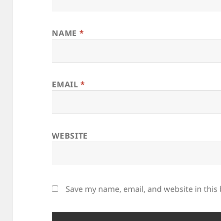
NAME
*
EMAIL
*
WEBSITE
Save my name, email, and website in this