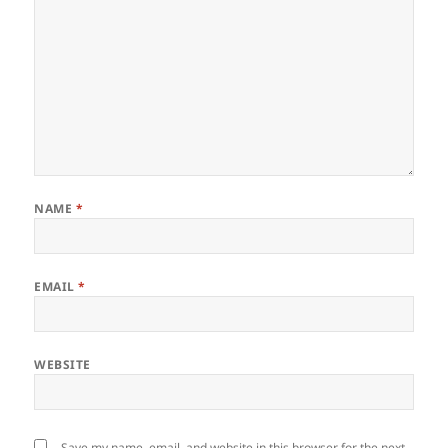
NAME
*
EMAIL
*
WEBSITE
Save my name, email, and website in this browser for the next