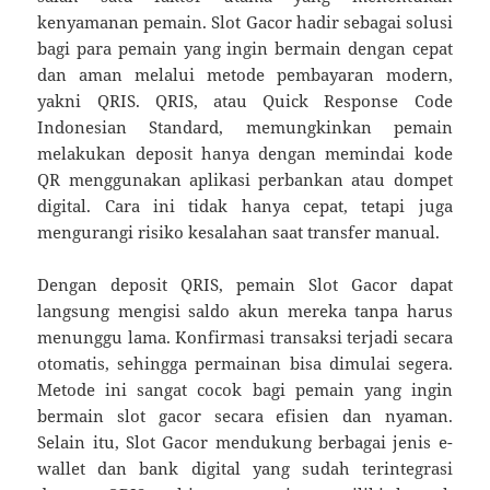
kenyamanan pemain. Slot Gacor hadir sebagai solusi
bagi para pemain yang ingin bermain dengan cepat
dan aman melalui metode pembayaran modern,
yakni QRIS. QRIS, atau Quick Response Code
Indonesian Standard, memungkinkan pemain
melakukan deposit hanya dengan memindai kode
QR menggunakan aplikasi perbankan atau dompet
digital. Cara ini tidak hanya cepat, tetapi juga
mengurangi risiko kesalahan saat transfer manual.
Dengan deposit QRIS, pemain Slot Gacor dapat
langsung mengisi saldo akun mereka tanpa harus
menunggu lama. Konfirmasi transaksi terjadi secara
otomatis, sehingga permainan bisa dimulai segera.
Metode ini sangat cocok bagi pemain yang ingin
bermain slot gacor secara efisien dan nyaman.
Selain itu, Slot Gacor mendukung berbagai jenis e-
wallet dan bank digital yang sudah terintegrasi