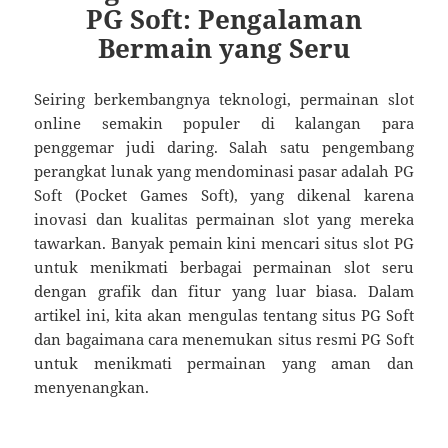
PG Soft: Pengalaman
Bermain yang Seru
Seiring berkembangnya teknologi, permainan slot
online semakin populer di kalangan para
penggemar judi daring. Salah satu pengembang
perangkat lunak yang mendominasi pasar adalah PG
Soft (Pocket Games Soft), yang dikenal karena
inovasi dan kualitas permainan slot yang mereka
tawarkan. Banyak pemain kini mencari situs slot PG
untuk menikmati berbagai permainan slot seru
dengan grafik dan fitur yang luar biasa. Dalam
artikel ini, kita akan mengulas tentang situs PG Soft
dan bagaimana cara menemukan situs resmi PG Soft
untuk menikmati permainan yang aman dan
menyenangkan.