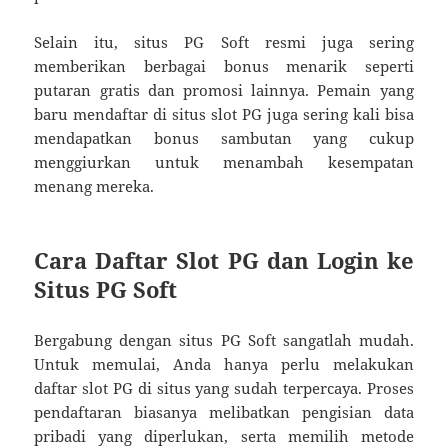
Selain itu, situs PG Soft resmi juga sering
memberikan berbagai bonus menarik seperti
putaran gratis dan promosi lainnya. Pemain yang
baru mendaftar di situs slot PG juga sering kali bisa
mendapatkan bonus sambutan yang cukup
menggiurkan untuk menambah kesempatan
menang mereka.
Cara Daftar Slot PG dan Login ke
Situs PG Soft
Bergabung dengan situs PG Soft sangatlah mudah.
Untuk memulai, Anda hanya perlu melakukan
daftar slot PG di situs yang sudah terpercaya. Proses
pendaftaran biasanya melibatkan pengisian data
pribadi yang diperlukan, serta memilih metode