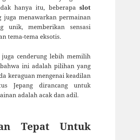
dak hanya itu, beberapa
slot
ng juga menawarkan permainan
g unik, memberikan sensasi
an tema-tema eksotis.
juga cenderung lebih memilih
bahwa ini adalah pilihan yang
ada keraguan mengenai keadilan
tus Jepang dirancang untuk
inan adalah acak dan adil.
han Tepat Untuk