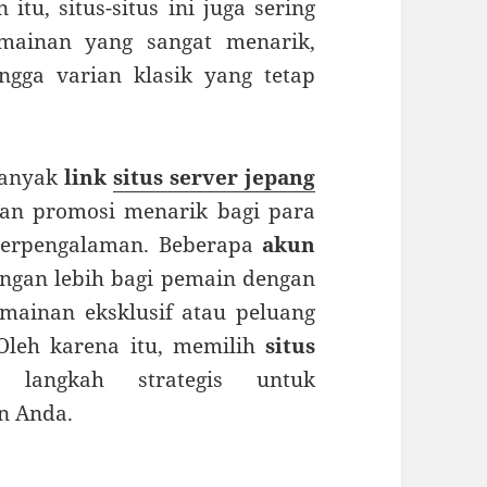
itu, situs-situs ini juga sering
ainan yang sangat menarik,
gga varian klasik yang tetap
 banyak
link
situs server jepang
n promosi menarik bagi para
erpengalaman. Beberapa
akun
gan lebih bagi pemain dengan
ermainan eksklusif atau peluang
Oleh karena itu, memilih
situs
langkah strategis untuk
n Anda.