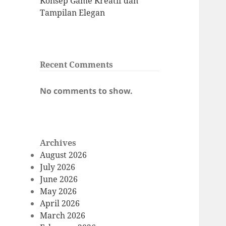
Konsep Game Kreatif dan
Tampilan Elegan
Recent Comments
No comments to show.
Archives
August 2026
July 2026
June 2026
May 2026
April 2026
March 2026