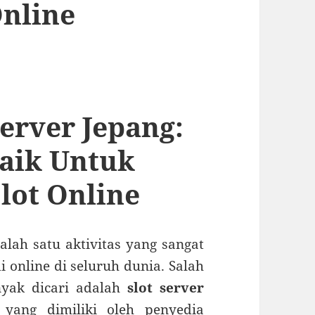
Online
erver Jepang:
baik Untuk
lot Online
alah satu aktivitas yang sangat
 online di seluruh dunia. Salah
nyak dicari adalah
slot server
 yang dimiliki oleh penyedia