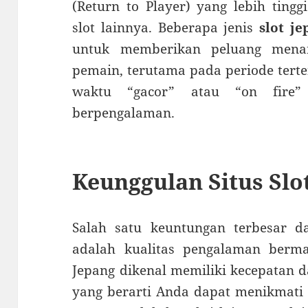
(Return to Player) yang lebih ting
slot lainnya. Beberapa jenis
slot j
untuk memberikan peluang mena
pemain, terutama pada periode terte
waktu “gacor” atau “on fire
berpengalaman.
Keunggulan Situs Slo
Salah satu keuntungan terbesar 
adalah kualitas pengalaman bermai
Jepang dikenal memiliki kecepatan d
yang berarti Anda dapat menikmati