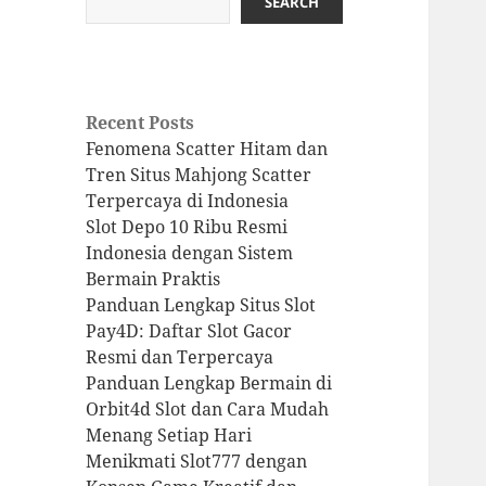
SEARCH
Recent Posts
Fenomena Scatter Hitam dan
Tren Situs Mahjong Scatter
Terpercaya di Indonesia
Slot Depo 10 Ribu Resmi
Indonesia dengan Sistem
Bermain Praktis
Panduan Lengkap Situs Slot
Pay4D: Daftar Slot Gacor
Resmi dan Terpercaya
Panduan Lengkap Bermain di
Orbit4d Slot dan Cara Mudah
Menang Setiap Hari
Menikmati Slot777 dengan