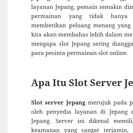
layanan Jepang, pemain semakin dim
permainan yang tidak hanya 
memberikan peluang menang yang le
kita akan membahas lebih dalam m
mengapa slot Jepang sering diangga
para pecinta permainan slot online.
Apa Itu Slot Server 
Slot server Jepang
merujuk pada pe
oleh penyedia layanan di Jepang d
Jepang. Server ini dikenal memil
keamanan yang sangat terjamin,