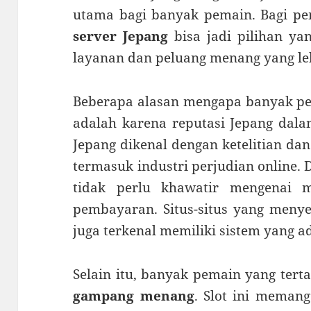
utama bagi banyak pemain. Bagi pe
server Jepang
bisa jadi pilihan yan
layanan dan peluang menang yang leb
Beberapa alasan mengapa banyak p
adalah karena reputasi Jepang dala
Jepang dikenal dengan ketelitian dan
termasuk industri perjudian online.
tidak perlu khawatir mengenai 
pembayaran. Situs-situs yang men
juga terkenal memiliki sistem yang a
Selain itu, banyak pemain yang ter
gampang menang
. Slot ini meman