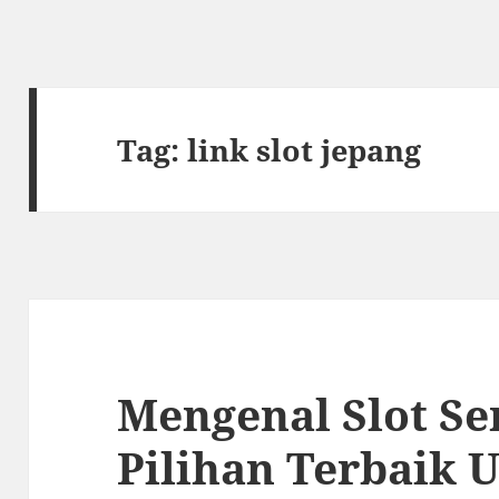
Tag:
link slot jepang
Mengenal Slot Se
Pilihan Terbaik 