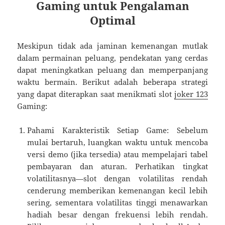
Gaming untuk Pengalaman
Optimal
Meskipun tidak ada jaminan kemenangan mutlak
dalam permainan peluang, pendekatan yang cerdas
dapat meningkatkan peluang dan memperpanjang
waktu bermain. Berikut adalah beberapa strategi
yang dapat diterapkan saat menikmati slot
joker 123
Gaming:
Pahami Karakteristik Setiap Game: Sebelum
mulai bertaruh, luangkan waktu untuk mencoba
versi demo (jika tersedia) atau mempelajari tabel
pembayaran dan aturan. Perhatikan tingkat
volatilitasnya—slot dengan volatilitas rendah
cenderung memberikan kemenangan kecil lebih
sering, sementara volatilitas tinggi menawarkan
hadiah besar dengan frekuensi lebih rendah.