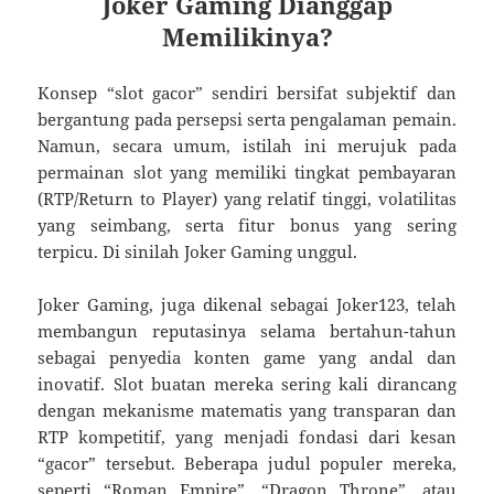
Joker Gaming Dianggap
Memilikinya?
Konsep “slot gacor” sendiri bersifat subjektif dan
bergantung pada persepsi serta pengalaman pemain.
Namun, secara umum, istilah ini merujuk pada
permainan slot yang memiliki tingkat pembayaran
(RTP/Return to Player) yang relatif tinggi, volatilitas
yang seimbang, serta fitur bonus yang sering
terpicu. Di sinilah Joker Gaming unggul.
Joker Gaming, juga dikenal sebagai Joker123, telah
membangun reputasinya selama bertahun-tahun
sebagai penyedia konten game yang andal dan
inovatif. Slot buatan mereka sering kali dirancang
dengan mekanisme matematis yang transparan dan
RTP kompetitif, yang menjadi fondasi dari kesan
“gacor” tersebut. Beberapa judul populer mereka,
seperti “Roman Empire”, “Dragon Throne”, atau