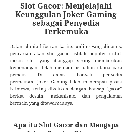
Slot Gacor: Menjelajahi
Keunggulan Joker Gaming
sebagai Penyedia
Terkemuka
Dalam dunia hiburan kasino online yang dinamis,
pencarian akan slot gacor—istilah populer untuk
mesin slot yang dianggap sering memberikan
kemenangan—telah menjadi perhatian utama para
pemain. Di antara banyak penyedia
permainan, Joker Gaming telah menempati posisi
istimewa, sering dikaitkan dengan konsep “gacor”
berkat desain, mekanisme, dan pengalaman
bermain yang ditawarkannya.
Apa itu Slot Gacor dan Mengapa