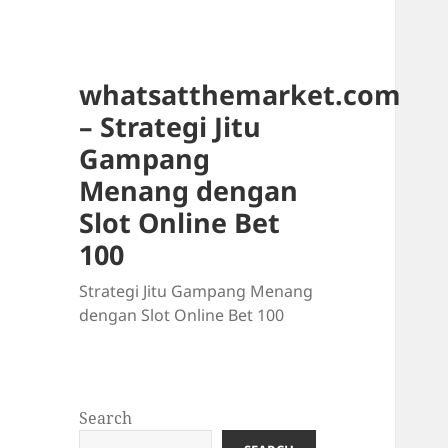
whatsatthemarket.com
– Strategi Jitu
Gampang
Menang dengan
Slot Online Bet
100
Strategi Jitu Gampang Menang
dengan Slot Online Bet 100
Search