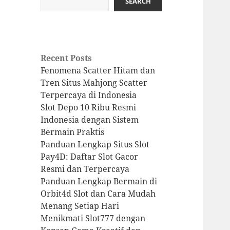
SEARCH
Recent Posts
Fenomena Scatter Hitam dan
Tren Situs Mahjong Scatter
Terpercaya di Indonesia
Slot Depo 10 Ribu Resmi
Indonesia dengan Sistem
Bermain Praktis
Panduan Lengkap Situs Slot
Pay4D: Daftar Slot Gacor
Resmi dan Terpercaya
Panduan Lengkap Bermain di
Orbit4d Slot dan Cara Mudah
Menang Setiap Hari
Menikmati Slot777 dengan