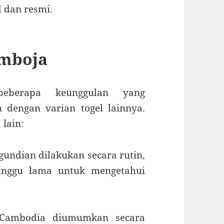
 dan resmi.
amboja
eberapa keunggulan yang
dengan varian togel lainnya.
lain:
undian dilakukan secara rutin,
unggu lama untuk mengetahui
Cambodia diumumkan secara