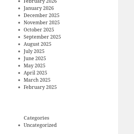
February 2026
January 2026
December 2025
November 2025
October 2025
September 2025
August 2025
July 2025
June 2025
May 2025
April 2025
March 2025
February 2025
Categories
Uncategorized