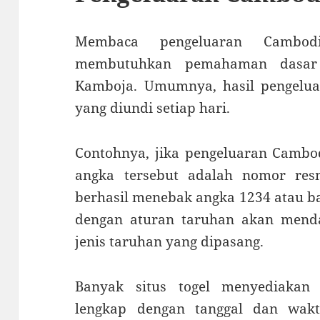
Membaca pengeluaran Cambodi
membutuhkan pemahaman dasar t
Kamboja. Umumnya, hasil pengelua
yang diundi setiap hari.
Contohnya, jika pengeluaran Cambo
angka tersebut adalah nomor res
berhasil menebak angka 1234 atau ba
dengan aturan taruhan akan mend
jenis taruhan yang dipasang.
Banyak situs togel menyediakan
lengkap dengan tanggal dan wak