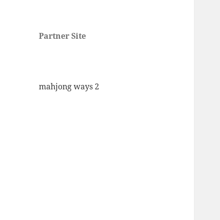
Partner Site
mahjong ways 2