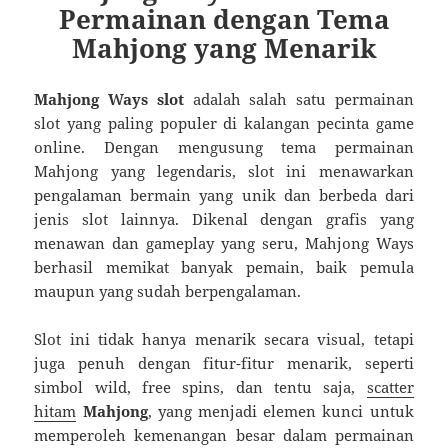
Permainan
dengan
Tema
Mahjong
yang
Menarik
Mahjong
Ways
slot
adalah
salah
satu
permainan
slot
yang
paling
populer
di
kalangan
pecinta
game
online.
Dengan
mengusung
tema
permainan
Mahjong
yang
legendaris,
slot
ini
menawarkan
pengalaman
bermain
yang
unik
dan
berbeda
dari
jenis
slot
lainnya.
Dikenal
dengan
grafis
yang
menawan
dan
gameplay
yang
seru,
Mahjong
Ways
berhasil
memikat
banyak
pemain,
baik
pemula
maupun
yang
sudah
berpengalaman.
Slot
ini
tidak
hanya
menarik
secara
visual,
tetapi
juga
penuh
dengan
fitur-
fitur
menarik,
seperti
simbol
wild,
free
spins,
dan
tentu
saja,
scatter
hitam
Mahjong
,
yang
menjadi
elemen
kunci
untuk
memperoleh
kemenangan
besar
dalam
permainan