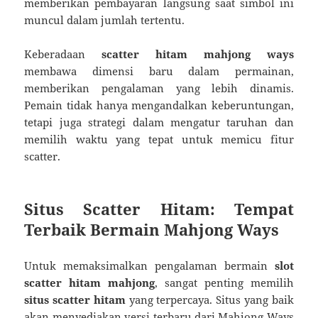
memberikan
pembayaran
langsung
saat
simbol
ini
muncul
dalam
jumlah
tertentu.
Keberadaan
scatter
hitam
mahjong
ways
membawa
dimensi
baru
dalam
permainan,
memberikan
pengalaman
yang
lebih
dinamis.
Pemain
tidak
hanya
mengandalkan
keberuntungan,
tetapi
juga
strategi
dalam
mengatur
taruhan
dan
memilih
waktu
yang
tepat
untuk
memicu
fitur
scatter.
Situs
Scatter
Hitam:
Tempat
Terbaik
Bermain
Mahjong
Ways
Untuk
memaksimalkan
pengalaman
bermain
slot
scatter
hitam
mahjong
,
sangat
penting
memilih
situs
scatter
hitam
yang
terpercaya.
Situs
yang
baik
akan
menyediakan
versi
terbaru
dari
Mahjong
Ways