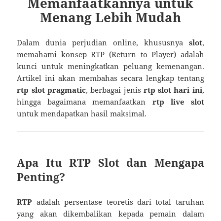
Memanfaatkannya untuk
Menang Lebih Mudah
Dalam dunia perjudian online, khususnya
slot
,
memahami konsep RTP (Return to Player) adalah
kunci untuk meningkatkan peluang kemenangan.
Artikel ini akan membahas secara lengkap tentang
rtp slot pragmatic
, berbagai jenis
rtp slot hari ini
,
hingga bagaimana memanfaatkan
rtp live slot
untuk mendapatkan hasil maksimal.
Apa Itu RTP Slot dan Mengapa
Penting?
RTP
adalah persentase teoretis dari total taruhan
yang akan dikembalikan kepada pemain dalam