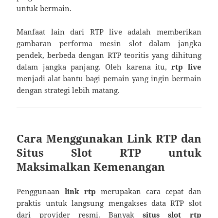
untuk bermain.
Manfaat lain dari RTP live adalah memberikan
gambaran performa mesin slot dalam jangka
pendek, berbeda dengan RTP teoritis yang dihitung
dalam jangka panjang. Oleh karena itu,
rtp live
menjadi alat bantu bagi pemain yang ingin bermain
dengan strategi lebih matang.
Cara Menggunakan Link RTP dan
Situs Slot RTP untuk
Maksimalkan Kemenangan
Penggunaan
link rtp
merupakan cara cepat dan
praktis untuk langsung mengakses data RTP slot
dari provider resmi. Banyak
situs slot rtp