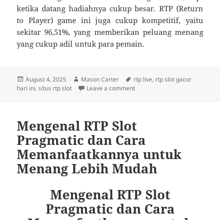
ketika datang hadiahnya cukup besar. RTP (Return
to Player) game ini juga cukup kompetitif, yaitu
sekitar 96,51%, yang memberikan peluang menang
yang cukup adil untuk para pemain.
Posted
Author
Tags
August 4, 2025
Mason Carter
rtp live
,
rtp slot gacor
on
on Mengenal Slot Sweet Bonan
hari ini
,
situs rtp slot
Leave a comment
Mengenal RTP Slot
Pragmatic dan Cara
Memanfaatkannya untuk
Menang Lebih Mudah
Mengenal RTP Slot
Pragmatic dan Cara