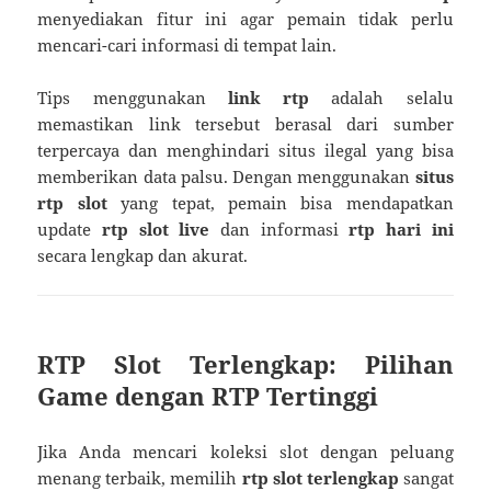
menyediakan fitur ini agar pemain tidak perlu
mencari-cari informasi di tempat lain.
Tips menggunakan
link rtp
adalah selalu
memastikan link tersebut berasal dari sumber
terpercaya dan menghindari situs ilegal yang bisa
memberikan data palsu. Dengan menggunakan
situs
rtp slot
yang tepat, pemain bisa mendapatkan
update
rtp slot live
dan informasi
rtp hari ini
secara lengkap dan akurat.
RTP Slot Terlengkap: Pilihan
Game dengan RTP Tertinggi
Jika Anda mencari koleksi slot dengan peluang
menang terbaik, memilih
rtp slot terlengkap
sangat