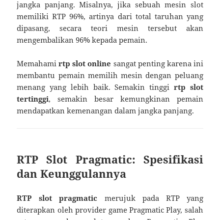
jangka panjang. Misalnya, jika sebuah mesin slot
memiliki RTP 96%, artinya dari total taruhan yang
dipasang, secara teori mesin tersebut akan
mengembalikan 96% kepada pemain.
Memahami
rtp slot online
sangat penting karena ini
membantu pemain memilih mesin dengan peluang
menang yang lebih baik. Semakin tinggi
rtp slot
tertinggi
, semakin besar kemungkinan pemain
mendapatkan kemenangan dalam jangka panjang.
RTP Slot Pragmatic: Spesifikasi
dan Keunggulannya
RTP slot pragmatic
merujuk pada RTP yang
diterapkan oleh provider game Pragmatic Play, salah