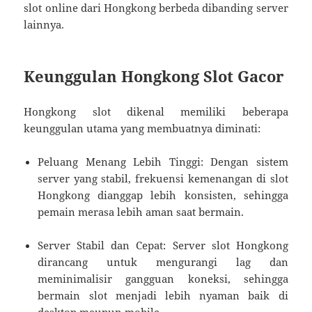
slot online dari Hongkong berbeda dibanding server
lainnya.
Keunggulan Hongkong Slot Gacor
Hongkong slot dikenal memiliki beberapa
keunggulan utama yang membuatnya diminati:
Peluang Menang Lebih Tinggi: Dengan sistem
server yang stabil, frekuensi kemenangan di slot
Hongkong dianggap lebih konsisten, sehingga
pemain merasa lebih aman saat bermain.
Server Stabil dan Cepat: Server slot Hongkong
dirancang untuk mengurangi lag dan
meminimalisir gangguan koneksi, sehingga
bermain slot menjadi lebih nyaman baik di