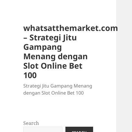
whatsatthemarket.com
– Strategi Jitu
Gampang
Menang dengan
Slot Online Bet
100
Strategi Jitu Gampang Menang
dengan Slot Online Bet 100
Search