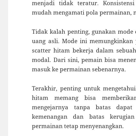
menjadi tidak teratur. Konsisten
mudah mengamati pola permainan, mes
Tidak kalah penting, gunakan mode
uang asli. Mode ini memungkinka
scatter hitam bekerja dalam sebuah
modal. Dari sini, pemain bisa menen
masuk ke permainan sebenarnya.
Terakhir, penting untuk mengetahui
hitam memang bisa memberikan
mengejarnya tanpa batas dapat 
kemenangan dan batas kerugian
permainan tetap menyenangkan.