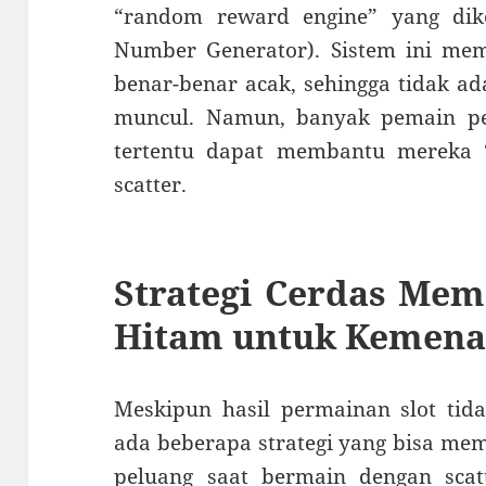
“random reward engine” yang di
Number Generator). Sistem ini mem
benar-benar acak, sehingga tidak ad
muncul. Namun, banyak pemain p
tertentu dapat membantu mereka
scatter.
Strategi Cerdas Mem
Hitam untuk Kemen
Meskipun hasil permainan slot tidak
ada beberapa strategi yang bisa m
peluang saat bermain dengan scatt