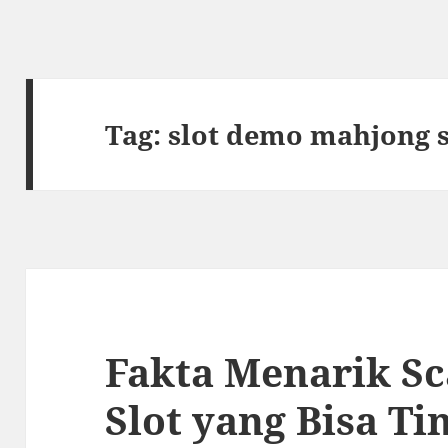
Tag:
slot demo mahjong s
Fakta Menarik Sc
Slot yang Bisa T