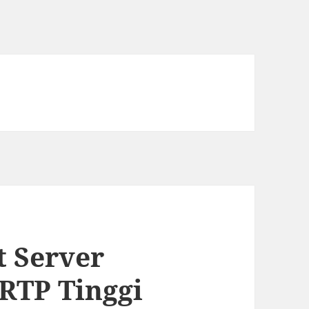
t Server
RTP Tinggi