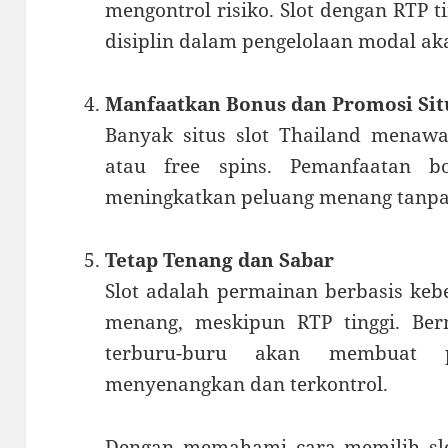
mengontrol risiko. Slot dengan RTP t
disiplin dalam pengelolaan modal ak
Manfaatkan Bonus dan Promosi Sit
Banyak situs slot Thailand menawa
atau free spins. Pemanfaatan b
meningkatkan peluang menang tanpa
Tetap Tenang dan Sabar
Slot adalah permainan berbasis keb
menang, meskipun RTP tinggi. Be
terburu-buru akan membuat p
menyenangkan dan terkontrol.
Dengan memahami cara memilih slo