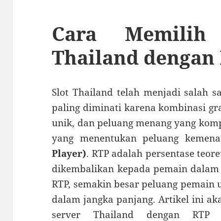
Cara Memilih 
Thailand dengan 
Slot Thailand telah menjadi salah s
paling diminati karena kombinasi gr
unik, dan peluang menang yang kompet
yang menentukan peluang kemen
Player)
. RTP adalah persentase teore
dikembalikan kepada pemain dalam j
RTP, semakin besar peluang pemain
dalam jangka panjang. Artikel ini a
server Thailand dengan RTP t