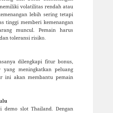
memiliki volatilitas rendah atau
kemenangan lebih sering tetapi
itas tinggi memberi kemenangan
rang muncul. Pemain harus
n toleransi risiko.
r
asanya dilengkapi fitur bonus,
er yang meningkatkan peluang
ur ini akan membantu pemain
ulu
i demo slot Thailand. Dengan