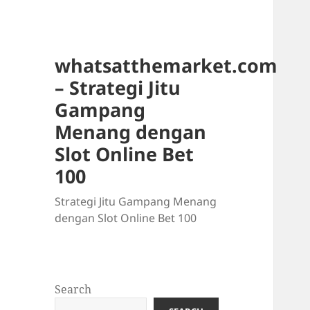
whatsatthemarket.com
– Strategi Jitu
Gampang
Menang dengan
Slot Online Bet
100
Strategi Jitu Gampang Menang
dengan Slot Online Bet 100
Search