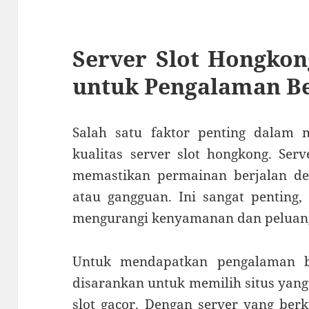
Server Slot Hongkong
untuk Pengalaman B
Salah satu faktor penting dalam 
kualitas server slot hongkong. Ser
memastikan permainan berjalan de
atau gangguan. Ini sangat penting,
mengurangi kenyamanan dan peluan
Untuk mendapatkan pengalaman b
disarankan untuk memilih situs yan
slot gacor. Dengan server yang ber