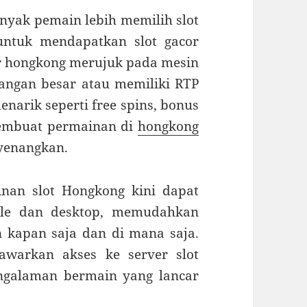
nyak pemain lebih memilih slot
untuk mendapatkan slot gacor
cor hongkong merujuk pada mesin
angan besar atau memiliki RTP
menarik seperti free spins, bonus
 membuat permainan di
hongkong
yenangkan.
nan slot Hongkong kini dapat
ile dan desktop, memudahkan
kapan saja dan di mana saja.
awarkan akses ke server slot
ngalaman bermain yang lancar