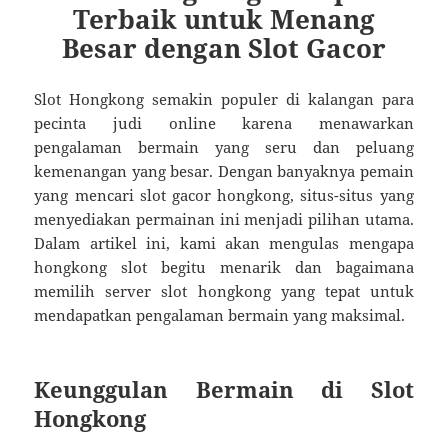
Terbaik untuk Menang
Besar dengan Slot Gacor
Slot Hongkong semakin populer di kalangan para
pecinta judi online karena menawarkan
pengalaman bermain yang seru dan peluang
kemenangan yang besar. Dengan banyaknya pemain
yang mencari slot gacor hongkong, situs-situs yang
menyediakan permainan ini menjadi pilihan utama.
Dalam artikel ini, kami akan mengulas mengapa
hongkong slot begitu menarik dan bagaimana
memilih server slot hongkong yang tepat untuk
mendapatkan pengalaman bermain yang maksimal.
Keunggulan Bermain di Slot
Hongkong