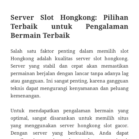
Server Slot Hongkong: Pilihan
Terbaik untuk Pengalaman
Bermain Terbaik
Salah satu faktor penting dalam memilih slot
Hongkong adalah kualitas server slot hongkong.
Server yang stabil dan cepat akan memastikan
permainan berjalan dengan lancar tanpa adanya lag
atau gangguan. Ini sangat penting, karena gangguan
teknis dapat mengurangi kenyamanan dan peluang
kemenangan.
Untuk mendapatkan pengalaman bermain yang
optimal, sangat disarankan untuk memilih situs
yang menggunakan server hongkong slot gacor.
Dengan server yang berkualitas, Anda dapat