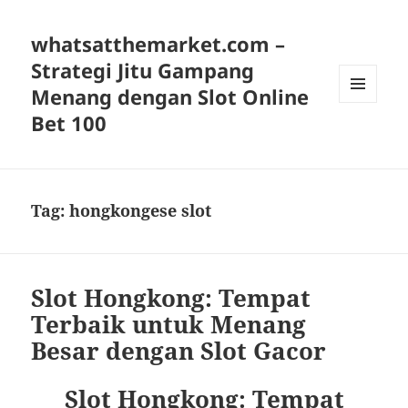
whatsatthemarket.com –
Strategi Jitu Gampang
Menang dengan Slot Online
MENU
Bet 100
AND
WIDGETS
Tag:
hongkongese slot
Slot Hongkong: Tempat
Terbaik untuk Menang
Besar dengan Slot Gacor
Slot Hongkong: Tempat