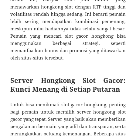
menawarkan hongkong slot dengan RTP tinggi dan
volatilitas rendah hingga sedang. Ini berarti pemain
lebih sering mendapatkan kombinasi pemenang,
meskipun nilai hadiahnya tidak selalu sangat besar.
Pemain yang mencari slot gacor hongkong bisa
menggunakan berbagai strategi, seperti
memanfaatkan bonus dan promosi yang ditawarkan
oleh situs-situs tersebut.
Server Hongkong Slot Gacor:
Kunci Menang di Setiap Putaran
Untuk bisa menikmati slot gacor hongkong, penting
bagi pemain untuk memilih server hongkong slot
gacor yang tepat. Server yang baik akan memberikan
pengalaman bermain yang adil dan transparan, serta
meningkatkan peluang kemenangan. Beberapa situs