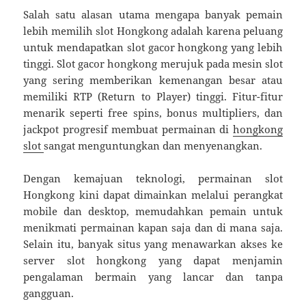
Salah satu alasan utama mengapa banyak pemain
lebih memilih slot Hongkong adalah karena peluang
untuk mendapatkan slot gacor hongkong yang lebih
tinggi. Slot gacor hongkong merujuk pada mesin slot
yang sering memberikan kemenangan besar atau
memiliki RTP (Return to Player) tinggi. Fitur-fitur
menarik seperti free spins, bonus multipliers, dan
jackpot progresif membuat permainan di
hongkong
slot
sangat menguntungkan dan menyenangkan.
Dengan kemajuan teknologi, permainan slot
Hongkong kini dapat dimainkan melalui perangkat
mobile dan desktop, memudahkan pemain untuk
menikmati permainan kapan saja dan di mana saja.
Selain itu, banyak situs yang menawarkan akses ke
server slot hongkong yang dapat menjamin
pengalaman bermain yang lancar dan tanpa
gangguan.