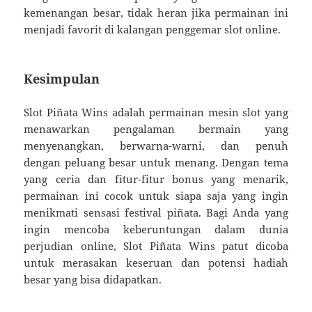
kemenangan besar, tidak heran jika permainan ini
menjadi favorit di kalangan penggemar slot online.
Kesimpulan
Slot Piñata Wins adalah permainan mesin slot yang
menawarkan pengalaman bermain yang
menyenangkan, berwarna-warni, dan penuh
dengan peluang besar untuk menang. Dengan tema
yang ceria dan fitur-fitur bonus yang menarik,
permainan ini cocok untuk siapa saja yang ingin
menikmati sensasi festival piñata. Bagi Anda yang
ingin mencoba keberuntungan dalam dunia
perjudian online, Slot Piñata Wins patut dicoba
untuk merasakan keseruan dan potensi hadiah
besar yang bisa didapatkan.