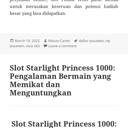
untuk merasakan keseruan dan potensi hadiah
besar yang bisa didapatkan.
Posted
Author
Tags
March 19, 2025
Mason Carter
daftar pusatwin
,
rtp
on
on Slot Piñata Wins: Sensasi Be
pusatwin
,
situs slot
Leave a comment
Slot Starlight Princess 1000:
Pengalaman Bermain yang
Memikat dan
Menguntungkan
Slot Starlight Princess 1000: