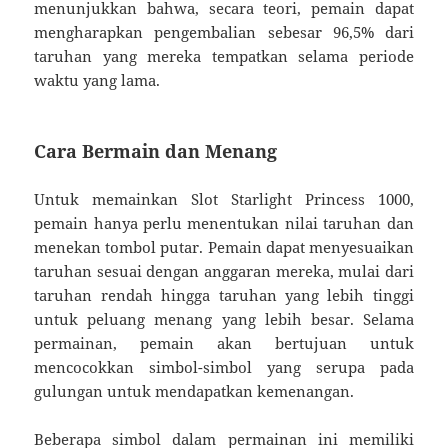
menunjukkan bahwa, secara teori, pemain dapat
mengharapkan pengembalian sebesar 96,5% dari
taruhan yang mereka tempatkan selama periode
waktu yang lama.
Cara Bermain dan Menang
Untuk memainkan Slot Starlight Princess 1000,
pemain hanya perlu menentukan nilai taruhan dan
menekan tombol putar. Pemain dapat menyesuaikan
taruhan sesuai dengan anggaran mereka, mulai dari
taruhan rendah hingga taruhan yang lebih tinggi
untuk peluang menang yang lebih besar. Selama
permainan, pemain akan bertujuan untuk
mencocokkan simbol-simbol yang serupa pada
gulungan untuk mendapatkan kemenangan.
Beberapa simbol dalam permainan ini memiliki