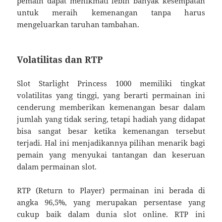
pemain dapat menikmati lebih banyak kesempatan
untuk meraih kemenangan tanpa harus
mengeluarkan taruhan tambahan.
Volatilitas dan RTP
Slot Starlight Princess 1000 memiliki tingkat
volatilitas yang tinggi, yang berarti permainan ini
cenderung memberikan kemenangan besar dalam
jumlah yang tidak sering, tetapi hadiah yang didapat
bisa sangat besar ketika kemenangan tersebut
terjadi. Hal ini menjadikannya pilihan menarik bagi
pemain yang menyukai tantangan dan keseruan
dalam permainan slot.
RTP (Return to Player) permainan ini berada di
angka 96,5%, yang merupakan persentase yang
cukup baik dalam dunia slot online. RTP ini