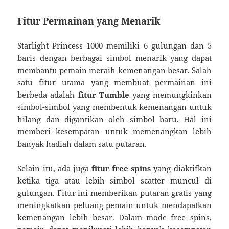
Fitur Permainan yang Menarik
Starlight Princess 1000 memiliki 6 gulungan dan 5
baris dengan berbagai simbol menarik yang dapat
membantu pemain meraih kemenangan besar. Salah
satu fitur utama yang membuat permainan ini
berbeda adalah
fitur Tumble
yang memungkinkan
simbol-simbol yang membentuk kemenangan untuk
hilang dan digantikan oleh simbol baru. Hal ini
memberi kesempatan untuk memenangkan lebih
banyak hadiah dalam satu putaran.
Selain itu, ada juga
fitur free spins
yang diaktifkan
ketika tiga atau lebih simbol scatter muncul di
gulungan. Fitur ini memberikan putaran gratis yang
meningkatkan peluang pemain untuk mendapatkan
kemenangan lebih besar. Dalam mode free spins,