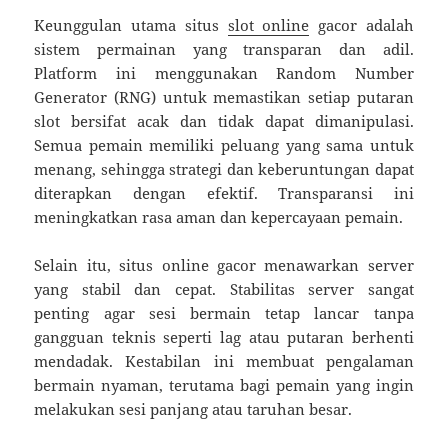
Keunggulan utama situs
slot online
gacor adalah
sistem permainan yang transparan dan adil.
Platform ini menggunakan Random Number
Generator (RNG) untuk memastikan setiap putaran
slot bersifat acak dan tidak dapat dimanipulasi.
Semua pemain memiliki peluang yang sama untuk
menang, sehingga strategi dan keberuntungan dapat
diterapkan dengan efektif. Transparansi ini
meningkatkan rasa aman dan kepercayaan pemain.
Selain itu, situs online gacor menawarkan server
yang stabil dan cepat. Stabilitas server sangat
penting agar sesi bermain tetap lancar tanpa
gangguan teknis seperti lag atau putaran berhenti
mendadak. Kestabilan ini membuat pengalaman
bermain nyaman, terutama bagi pemain yang ingin
melakukan sesi panjang atau taruhan besar.