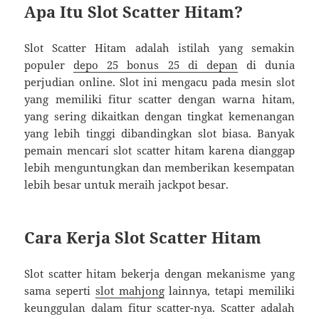
Apa Itu Slot Scatter Hitam?
Slot Scatter Hitam adalah istilah yang semakin
populer
depo 25 bonus 25 di depan
di dunia
perjudian online. Slot ini mengacu pada mesin slot
yang memiliki fitur scatter dengan warna hitam,
yang sering dikaitkan dengan tingkat kemenangan
yang lebih tinggi dibandingkan slot biasa. Banyak
pemain mencari slot scatter hitam karena dianggap
lebih menguntungkan dan memberikan kesempatan
lebih besar untuk meraih jackpot besar.
Cara Kerja Slot Scatter Hitam
Slot scatter hitam bekerja dengan mekanisme yang
sama seperti
slot mahjong
lainnya, tetapi memiliki
keunggulan dalam fitur scatter-nya. Scatter adalah