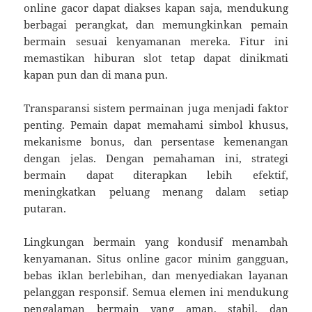
online gacor dapat diakses kapan saja, mendukung
berbagai perangkat, dan memungkinkan pemain
bermain sesuai kenyamanan mereka. Fitur ini
memastikan hiburan slot tetap dapat dinikmati
kapan pun dan di mana pun.
Transparansi sistem permainan juga menjadi faktor
penting. Pemain dapat memahami simbol khusus,
mekanisme bonus, dan persentase kemenangan
dengan jelas. Dengan pemahaman ini, strategi
bermain dapat diterapkan lebih efektif,
meningkatkan peluang menang dalam setiap
putaran.
Lingkungan bermain yang kondusif menambah
kenyamanan. Situs online gacor minim gangguan,
bebas iklan berlebihan, dan menyediakan layanan
pelanggan responsif. Semua elemen ini mendukung
pengalaman bermain yang aman, stabil, dan