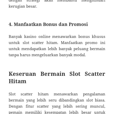
dengan strategi akan membantu menghindari
kerugian besar.
4.
Manfaatkan Bonus dan Promosi
Banyak kasino online menawarkan bonus khusus
untuk slot scatter hitam. Manfaatkan promo ini
untuk mendapatkan lebih banyak peluang bermain
tanpa harus mengeluarkan banyak modal.
Keseruan Bermain Slot Scatter
Hitam
Slot scatter hitam menawarkan pengalaman
bermain yang lebih seru dibandingkan slot biasa.
Dengan fitur scatter yang lebih sering muncul,
pemain memiliki kesempatan lebih besar untuk