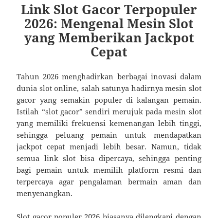
Link Slot Gacor Terpopuler
2026: Mengenal Mesin Slot
yang Memberikan Jackpot
Cepat
Tahun 2026 menghadirkan berbagai inovasi dalam
dunia slot online, salah satunya hadirnya mesin slot
gacor yang semakin populer di kalangan pemain.
Istilah “slot gacor” sendiri merujuk pada mesin slot
yang memiliki frekuensi kemenangan lebih tinggi,
sehingga peluang pemain untuk mendapatkan
jackpot cepat menjadi lebih besar. Namun, tidak
semua link slot bisa dipercaya, sehingga penting
bagi pemain untuk memilih platform resmi dan
terpercaya agar pengalaman bermain aman dan
menyenangkan.
Slot gacor populer 2026 biasanya dilengkapi dengan