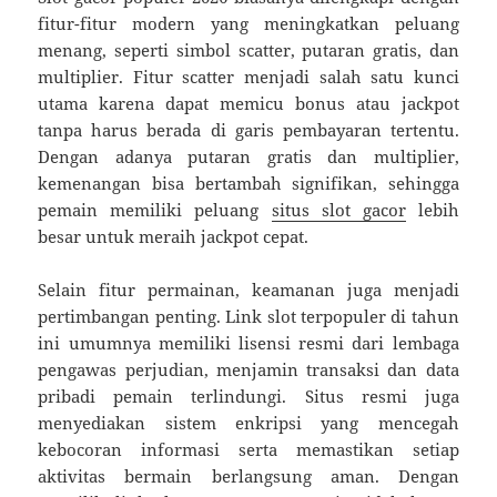
fitur-fitur modern yang meningkatkan peluang
menang, seperti simbol scatter, putaran gratis, dan
multiplier. Fitur scatter menjadi salah satu kunci
utama karena dapat memicu bonus atau jackpot
tanpa harus berada di garis pembayaran tertentu.
Dengan adanya putaran gratis dan multiplier,
kemenangan bisa bertambah signifikan, sehingga
pemain memiliki peluang
situs slot gacor
lebih
besar untuk meraih jackpot cepat.
Selain fitur permainan, keamanan juga menjadi
pertimbangan penting. Link slot terpopuler di tahun
ini umumnya memiliki lisensi resmi dari lembaga
pengawas perjudian, menjamin transaksi dan data
pribadi pemain terlindungi. Situs resmi juga
menyediakan sistem enkripsi yang mencegah
kebocoran informasi serta memastikan setiap
aktivitas bermain berlangsung aman. Dengan