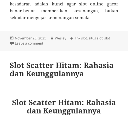
kesadaran adalah kunci agar slot online gacor
benar-benar memberikan kesenangan, bukan
sekadar mengejar kemenangan semata.
Posted
Author
Tags
November 23, 2025
Wesley
link slot
,
situs slot
,
slot
on
on Pengertian Slot Online Gacor
Leave a comment
Slot Scatter Hitam: Rahasia
dan Keunggulannya
Slot Scatter Hitam: Rahasia
dan Keunggulannya