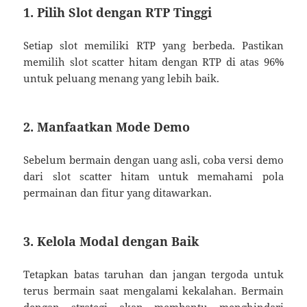
1.
Pilih Slot dengan RTP Tinggi
Setiap slot memiliki RTP yang berbeda. Pastikan
memilih slot scatter hitam dengan RTP di atas 96%
untuk peluang menang yang lebih baik.
2.
Manfaatkan Mode Demo
Sebelum bermain dengan uang asli, coba versi demo
dari slot scatter hitam untuk memahami pola
permainan dan fitur yang ditawarkan.
3.
Kelola Modal dengan Baik
Tetapkan batas taruhan dan jangan tergoda untuk
terus bermain saat mengalami kekalahan. Bermain