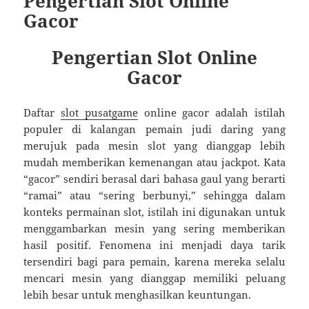
Pengertian Slot Online
Gacor
Pengertian Slot Online
Gacor
Daftar
slot pusatgame
online gacor adalah istilah
populer di kalangan pemain judi daring yang
merujuk pada mesin slot yang dianggap lebih
mudah memberikan kemenangan atau jackpot. Kata
“gacor” sendiri berasal dari bahasa gaul yang berarti
“ramai” atau “sering berbunyi,” sehingga dalam
konteks permainan slot, istilah ini digunakan untuk
menggambarkan mesin yang sering memberikan
hasil positif. Fenomena ini menjadi daya tarik
tersendiri bagi para pemain, karena mereka selalu
mencari mesin yang dianggap memiliki peluang
lebih besar untuk menghasilkan keuntungan.